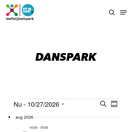
Skip
Menu
Men
to
search
main
content
DANSPARK
EVENEMENTEN
Evene
Nu
 - 
10/27/2026
EVENEM
Zoeken
Samenva
weerg
ZOEKEN
Selecteer
naviga
aug 2026
datum
EN
14:00
-
15:00