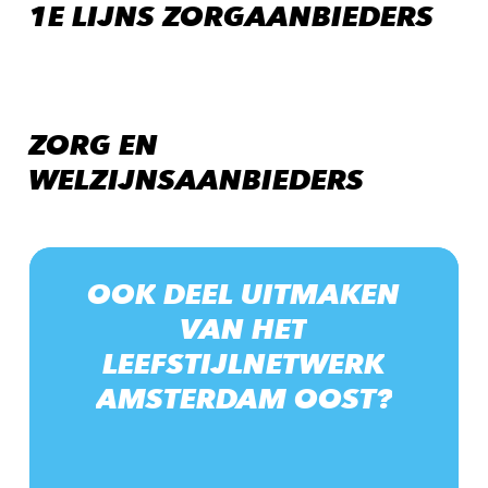
1E LIJNS ZORGAANBIEDERS
ZORG EN
WELZIJNSAANBIEDERS
OOK
DEEL
UITMAKEN
VAN
HET
LEEFSTIJLNETWERK
AMSTERDAM
OOST?