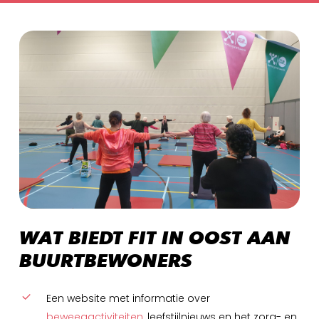
WAT
BIEDT
FIT
IN
OOST
AAN
BUURTBEWONERS
Een website met informatie over
beweegactiviteiten
, leefstijlnieuws en het zorg- en