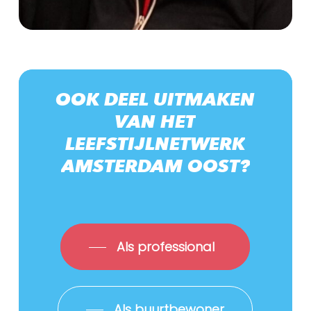
OOK
DEEL
UITMAKEN
VAN
HET
LEEFSTIJLNETWERK
AMSTERDAM
OOST?
Als professional
Als buurtbewoner