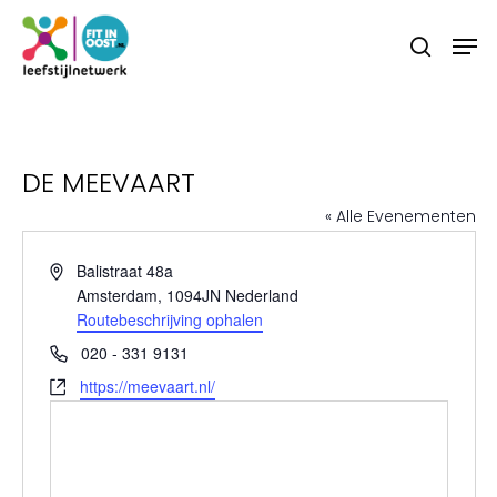
Skip
Menu
Men
to
search
main
content
DE MEEVAART
« Alle Evenementen
Adres
Balistraat 48a
Amsterdam
,
1094JN
Nederland
Routebeschrijving ophalen
Telefoon
020 - 331 9131
Website
https://meevaart.nl/